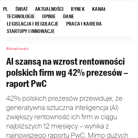
PL
ŚWIAT
AKTUALNOŚCI
RYNEK
KANAŁ
TECHNOLOGIE
OPINIE
DANE
LEGISLACJA I REGULACJE
PRACA I KARIERA
STARTUPY I INNOWACJE
Aktualności
AI szansą na wzrost rentowności
polskich firm wg 42% prezesów –
raport PwC
42% polskich prezesów przewiduje, że
generatywna sztuczna inteligencja (AI)
zwiększy rentowność ich firm w ciągu
najbliższych 12 miesięcy – wynika z
najnowszego raportu PwC. Mimo dużych