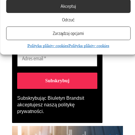
Biuletyn
Akceptuj
Dołącz do najlepszego biuletynu w
Odrzuć
branży ICT!
Zarządzaj opcjami
Polityka plików cookies
Polityka plików cookies
Subskrybując Biuletyn Brandsit
akceptujesz naszą
politykę
prywatności
.