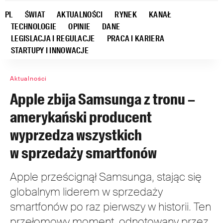
PL
ŚWIAT
AKTUALNOŚCI
RYNEK
KANAŁ
TECHNOLOGIE
OPINIE
DANE
LEGISLACJA I REGULACJE
PRACA I KARIERA
STARTUPY I INNOWACJE
Aktualności
Apple zbija Samsunga z tronu –
amerykański producent
wyprzedza wszystkich
w sprzedaży smartfonów
Apple prześcignął Samsunga, stając się
globalnym liderem w sprzedaży
smartfonów po raz pierwszy w historii. Ten
przełomowy moment, odnotowany przez