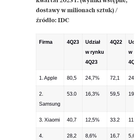
kwartał 2023 r. (wyniki wstępne,
dostawy w milionach sztuk) /
źródło: IDC
Firma
4Q23
Udział
4Q22
Udzi
w rynku
w ry
4Q23
4Q2
1. Apple
80,5
24,7%
72,1
24,0
2.
53.0
16,3%
59,5
19,8
Samsung
3. Xiaomi
40,7
12,5%
33.2
11,0
4.
28,2
8,6%
16,7
5,6%