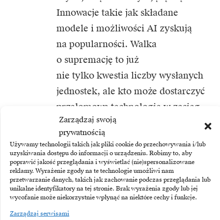
Innowacje takie jak składane
modele i możliwości AI zyskują
na popularności. Walka
o supremację to już
nie tylko kwestia liczby wysłanych
jednostek, ale kto może dostarczyć
przełomową technologię w zasięg
Zarządzaj swoją
ręki konsumentów.
prywatnością
Używamy technologii takich jak pliki cookie do przechowywania i/lub
uzyskiwania dostępu do informacji o urządzeniu. Robimy to, aby
poprawić jakość przeglądania i wyświetlać (nie)spersonalizowane
reklamy. Wyrażenie zgody na te technologie umożliwi nam
przetwarzanie danych, takich jak zachowanie podczas przeglądania lub
TEMATY:
Apple
iPhone
Mobile
Vivo
Xiaomi
unikalne identyfikatory na tej stronie. Brak wyrażenia zgody lub jej
wycofanie może niekorzystnie wpłynąć na niektóre cechy i funkcje.
Zarządzaj serwisami