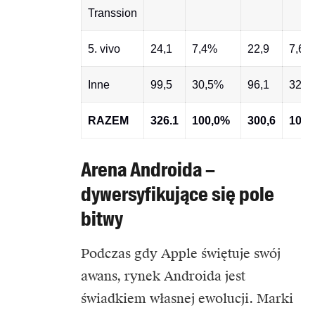
Transsion
5. vivo
24,1
7,4%
22,9
7,6%
Inne
99,5
30,5%
96,1
32,0
RAZEM
326.1
100,0%
300,6
100,
Arena Androida –
dywersyfikujące się pole
bitwy
Podczas gdy Apple świętuje swój
awans, rynek Androida jest
świadkiem własnej ewolucji. Marki