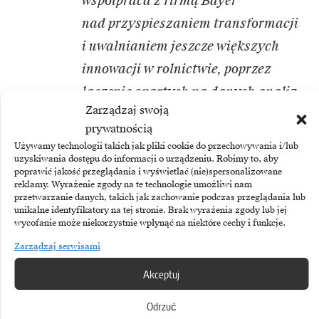
współpraca z firmą Bayer
nad przyspieszaniem transformacji
i uwalnianiem jeszcze większych
innowacji w rolnictwie, poprzez
łączenie opartych na danych analiz
Zarządzaj swoją
z ekspercką wiedzą firmy Bayer
prywatnością
na temat rolnictwa i możliwościami
Używamy technologii takich jak pliki cookie do przechowywania i/lub
platformy Microsoft Azure.
uzyskiwania dostępu do informacji o urządzeniu. Robimy to, aby
poprawić jakość przeglądania i wyświetlać (nie)spersonalizowane
reklamy. Wyrażenie zgody na te technologie umożliwi nam
przetwarzanie danych, takich jak zachowanie podczas przeglądania lub
Ta partnerska współpraca jest
unikalne identyfikatory na tej stronie. Brak wyrażenia zgody lub jej
znaczącym strategicznym krokiem
wycofanie może niekorzystnie wpłynąć na niektóre cechy i funkcje.
ku osiąganiu ambitnego celu firmy
Zarządzaj serwisami
Bayer, jakim jest oparcie do 2030
Akceptuj
roku w 100 procentach
Odrzuć
na rozwiązaniach cyfrowych