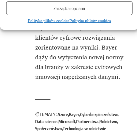
sprzedaży realizowanej przez dział
Zarządzaj opcjami
Crop Science i skrócenie czasu,
Polityka plików cookies
Polityka plików cookies
w jakim będzie opracowywać dla
klientów cyfrowe rozwiązania
zorientowane na wyniki. Bayer
dąży do wytyczenia nowej normy
dla branży w zakresie cyfrowych
innowacji napędzanych danymi.
TEMATY:
Azure
Bayer
Cyberbezpieczeństwo
Data science
Microsoft
Partnerstwa
Rolnictwo
Społeczeństwo
Technologia w rolnictwie