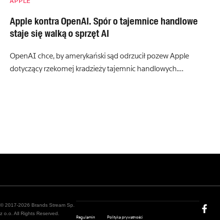
APPLE
Apple kontra OpenAI. Spór o tajemnice handlowe
staje się walką o sprzęt AI
OpenAI chce, by amerykański sąd odrzucił pozew Apple
dotyczący rzekomej kradzieży tajemnic handlowych.…
© 2017-2026 Brands Stream Sp.
z o.o. All Rights Reserved.
Regulamin
Polityka prywatności