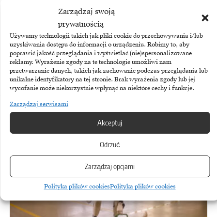
Zarządzaj swoją
prywatnością
Używamy technologii takich jak pliki cookie do przechowywania i/lub
uzyskiwania dostępu do informacji o urządzeniu. Robimy to, aby
poprawić jakość przeglądania i wyświetlać (nie)spersonalizowane
reklamy. Wyrażenie zgody na te technologie umożliwi nam
przetwarzanie danych, takich jak zachowanie podczas przeglądania lub
PALANTIR
unikalne identyfikatory na tej stronie. Brak wyrażenia zgody lub jej
wycofanie może niekorzystnie wpłynąć na niektóre cechy i funkcje.
Palantir zwiększa sprzedaż o 93 procent
Zarządzaj serwisami
Zobacz również
Akceptuj
Odrzuć
Zarządzaj opcjami
Polityka plików cookies
Polityka plików cookies