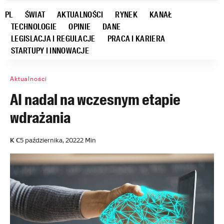
PL
ŚWIAT
AKTUALNOŚCI
RYNEK
KANAŁ
TECHNOLOGIE
OPINIE
DANE
LEGISLACJA I REGULACJE
PRACA I KARIERA
STARTUPY I INNOWACJE
Aktualności
AI nadal na wczesnym etapie
wdrażania
K C
5 października, 2022
2 Min