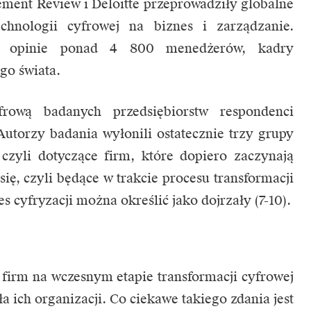
ent Review i Deloitte przeprowadziły globalne
hnologii cyfrowej na biznes i zarządzanie.
je opinie ponad 4 800 menedżerów, kadry
ego świata.
frową badanych przedsiębiorstw respondenci
 Autorzy badania wyłonili ostatecznie trzy grupy
 czyli dotyczące firm, które dopiero zaczynają
 się, czyli będące w trakcie procesu transformacji
es cyfryzacji można określić jako dojrzały (7-10).
firm na wczesnym etapie transformacji cyfrowej
a ich organizacji. Co ciekawe takiego zdania jest