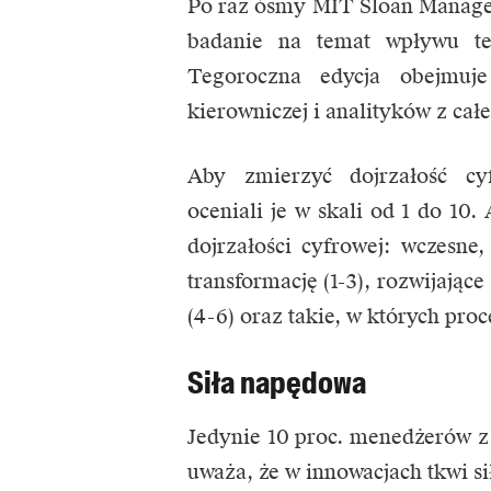
Po raz ósmy MIT Sloan Managem
badanie na temat wpływu tec
Tegoroczna edycja obejmu
kierowniczej i analityków z cał
Aby zmierzyć dojrzałość cy
oceniali je w skali od 1 do 10.
dojrzałości cyfrowej: wczesne,
transformację (1-3), rozwijające
(4-6) oraz takie, w których proc
Siła napędowa
Jedynie 10 proc. menedżerów z 
uważa, że w innowacjach tkwi sił