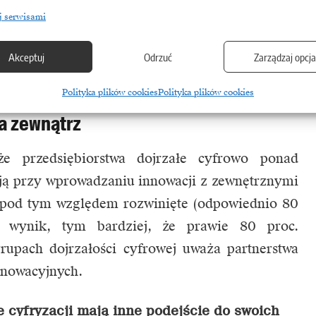
 Pracownicy przedsiębiorstw najbardziej
j serwisami
rozwój mogą na to poświęcić nawet ponad
e firmy zrozumiały, że ciągłe doskonalenie
Akceptuj
Odrzuć
Zarządzaj opcj
ostać w czołówce –
mówi Jan Michalski,
tal CE.
Polityka plików cookies
Polityka plików cookies
a zewnątrz
że przedsiębiorstwa dojrzałe cyfrowo ponad
ują przy wprowadzaniu innowacji z zewnętrznymi
j pod tym względem rozwinięte (odpowiednio 80
cy wynik, tym bardziej, że prawie 80 proc.
rupach dojrzałości cyfrowej uważa partnerstwa
nnowacyjnych.
 cyfryzacji mają inne podejście do swoich