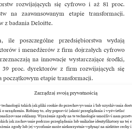
orstw rozwijających się cyfrowo i aż 81 proc.
stw na zaawansowanym etapie transformacji.
 z badania Deloitte.
 ile poszczególne przedsiębiorstwa wydają
ektorów i menedżerów z firm dojrzałych cyfrowo
przeznaczają na innowacje wystarczające środki,
 39 proc. dyrektorów z firm rozwijających się
 na początkowym etapie transformacji.
Zarządzaj swoją prywatnością
westują w bardziej zaawansowane innowacje
cie procesu transformacji, czy dopiero
echnologii takich jak pliki cookie do przechowywania i/lub uzyskiwania dost
owiedzieć, że kultywują kulturę innowacji.
i o urządzeniu. Robimy to, aby poprawić jakość przeglądania i wyświetlać
sonalizowane reklamy. Wyrażenie zgody na te technologie umożliwi nam przet
acje dają również swoim pracownikom czas
akich jak zachowanie podczas przeglądania lub unikalne identyfikatory na tej s
 sami przekonali się, jakie zmiany będą
żenia zgody lub jej wycofanie może niekorzystnie wpłynąć na niektóre cechy i