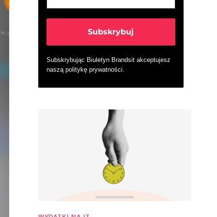
Subskrybując Biuletyn Brandsit akceptujesz
naszą
politykę prywatności
.
WYDATKI NA IT