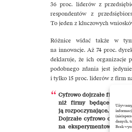
36 proc. liderów z przedsiębi
respondentów z przedsiębior
To jeden z kluczowych wniosków
Różnice widać także w tym,
na innowacje. Aż 74 proc. dyr
deklaruje, że ich organizacje 
podobnego zdania jest jedynie
i tylko 15 proc. liderów z firm
Cyfrowo dojrzałe firmy in
niż firmy będące w trak
Używamy t
ją rozpoczynające. Można p
informacj
(nie)sper
Dojrzałe cyfrowo organiz
danych, t
na eksperymentowanie, by
Brak wyra