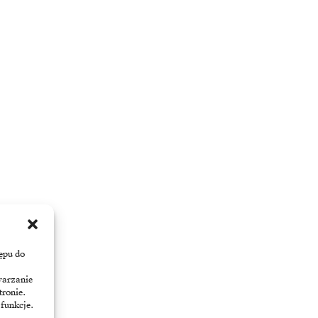
ępu do
warzanie
tronie.
 funkcje.