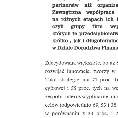
partnerstw niż organiza
Zewnętrzna współpraca
na różnych etapach ich 
czyli grupy firm wsp
których te przedsiębiorst
krótko-, jak i długotermi
w Dziale Doradztwa Finans
Zdecydowana większość, bo aż 8
rozwijać innowacje, tworzy w 
Taką strategię ma 71 proc. f
cyfrowej i 55 proc. tych na wc
zespoły interdyscyplinarne m
celów (odpowiednio 69, 53 i 38 p
w porównaniu z 33 proc. i 20