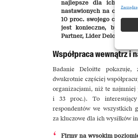
najlepsze dla ich firmy.
Zarządza
nastawionych na cyfrowy 
10 proc. swojego czasu. T
jest konieczne, by poz
Partner, Lider Deloitte Digi
Współpraca wewnątrz i n
Badanie Deloitte pokazuje, 
dwukrotnie częściej współprac
organizacjami, niż te najmnie
i 33 proc.). To interesują
respondentów we wszystkich g
za kluczowe dla ich wysiłków i
Firmy na wysokim poziomie