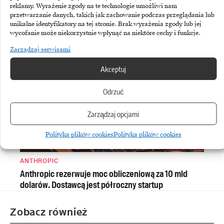
reklamy. Wyrażenie zgody na te technologie umożliwi nam
ASSECO BUSINESS SOLUTIONS
przetwarzanie danych, takich jak zachowanie podczas przeglądania lub
unikalne identyfikatory na tej stronie. Brak wyrażenia zgody lub jej
Asseco Business Solutions: mocny wzrost zysku
wycofanie może niekorzystnie wpłynąć na niektóre cechy i funkcje.
i sprzedaży ERP
Zarządzaj serwisami
Akceptuj
Odrzuć
Zarządzaj opcjami
Polityka plików cookies
Polityka plików cookies
ANTHROPIC
Anthropic rezerwuje moc obliczeniową za 10 mld
dolarów. Dostawcą jest półroczny startup
Zobacz również