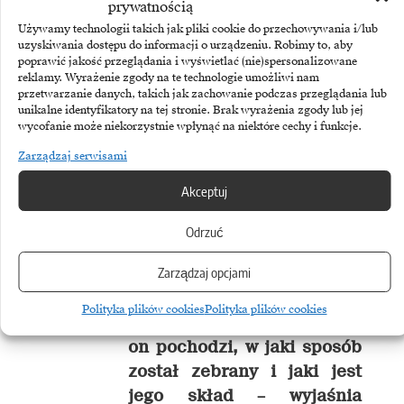
prywatnością
najwyższej jakości.
Używamy technologii takich jak pliki cookie do przechowywania i/lub
uzyskiwania dostępu do informacji o urządzeniu. Robimy to, aby
poprawić jakość przeglądania i wyświetlać (nie)spersonalizowane
Honey Revolution pozwoli
reklamy. Wyrażenie zgody na te technologie umożliwi nam
przetwarzanie danych, takich jak zachowanie podczas przeglądania lub
na paszportyzację miodu.
unikalne identyfikatory na tej stronie. Brak wyrażenia zgody lub jej
Będziemy więc mieć kod
wycofanie może niekorzystnie wpłynąć na niektóre cechy i funkcje.
QR umieszczany na słoiku
Zarządzaj serwisami
miodu wyprodukowanego
Akceptuj
przez daną firmę. Będziemy
mogli zeskanować ten kod
Odrzuć
QR i on przeniesie nas
Zarządzaj opcjami
do strony ze wszystkimi
informacjami o danym
Polityka plików cookies
Polityka plików cookies
miodzie – skąd
on pochodzi, w jaki sposób
został zebrany i jaki jest
jego skład –
wyjaśnia