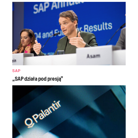
SAP
„SAP działa pod presją”