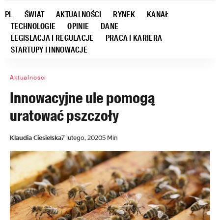
PL
ŚWIAT
AKTUALNOŚCI
RYNEK
KANAŁ
TECHNOLOGIE
OPINIE
DANE
LEGISLACJA I REGULACJE
PRACA I KARIERA
STARTUPY I INNOWACJE
Aktualności
Innowacyjne ule pomogą
uratować pszczoły
Klaudia Ciesielska
7 lutego, 2020
5 Min