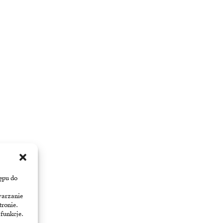
ępu do
warzanie
tronie.
 funkcje.