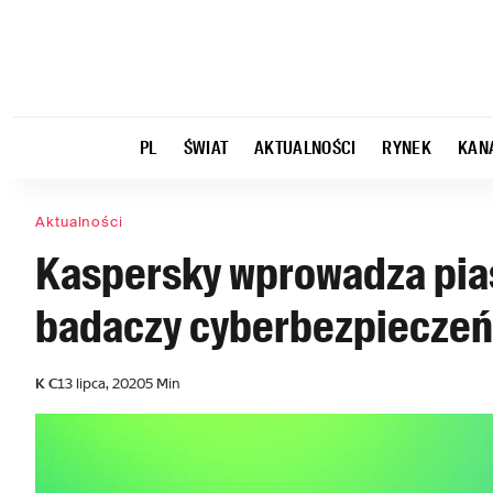
PL
ŚWIAT
AKTUALNOŚCI
RYNEK
KAN
Aktualności
Kaspersky wprowadza pia
badaczy cyberbezpiecze
K C
13 lipca, 2020
5 Min