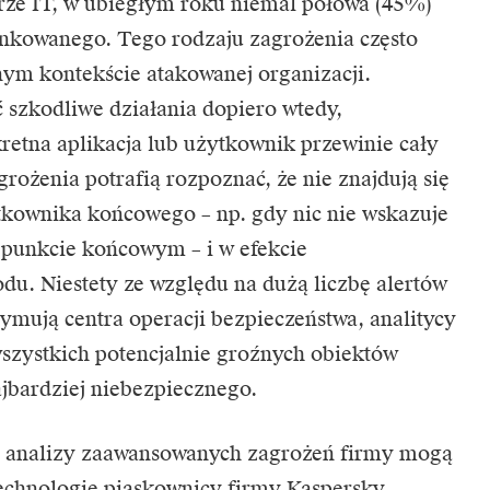
rze IT, w ubiegłym roku niemal połowa (45%)
unkowanego. Tego rodzaju zagrożenia często
nym kontekście atakowanej organizacji.
szkodliwe działania dopiero wtedy,
etna aplikacja lub użytkownik przewinie cały
ożenia potrafią rozpoznać, że nie znajdują się
ownika końcowego – np. gdy nic nie wskazuje
m punkcie końcowym – i w efekcie
du. Niestety ze względu na dużą liczbę alertów
ymują centra operacji bezpieczeństwa, analitycy
wszystkich potencjalnie groźnych obiektów
ajbardziej niebezpiecznego.
ej analizy zaawansowanych zagrożeń firmy mogą
technologię piaskownicy firmy Kaspersky.