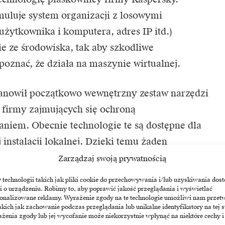
uluje system organizacji z losowymi
użytkownika i komputera, adres IP itd.)
ie ze środowiska, tak aby szkodliwe
znać, że działa na maszynie wirtualnej.
anowił początkowo wewnętrzny zestaw narzędzi
firmy zajmujących się ochroną
iem. Obecnie technologie te są dostępne dla
 instalacji lokalnej. Dzięki temu żaden
staje się poza sieć firmy, a rozwiązanie będą
Zarządzaj swoją prywatnością
je o restrykcyjnych ograniczeniach dotyczących
echnologii takich jak pliki cookie do przechowywania i/lub uzyskiwania dost
i o urządzeniu. Robimy to, aby poprawić jakość przeglądania i wyświetlać
sonalizowane reklamy. Wyrażenie zgody na te technologie umożliwi nam przet
akich jak zachowanie podczas przeglądania lub unikalne identyfikatory na tej s
żenia zgody lub jej wycofanie może niekorzystnie wpłynąć na niektóre cechy i
iada interfejs API pozwalający na integrację