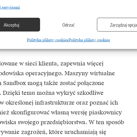
czeństwa, umożliwiając automatyczne
j serwisami
 do analizy. Ponadto wyniki analizy mogą zostać
Akceptuj
Odrzuć
Zarządzaj opcj
ządzania zadaniami w centrum operacji
ja powtarzalnych zadań skraca czas badania
Polityka plików cookies
Polityka plików cookies
lowane w sieci klienta, zapewnia więcej
rodowiska operacyjnego. Maszyny wirtualne
h Sandbox mogą także zostać połączone
i. Dzięki temu można wykryć szkodliwe
w określonej infrastrukturze oraz poznać ich
nież skonfigurować własną wersję piaskownicy
dowiska swojego przedsiębiorstwa. W ten sposób
ywanie zagrożeń, które uruchamiają się