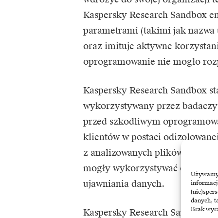
Kaspersky Research Sandbox em
parametrami (takimi jak nazwa 
oraz imituje aktywne korzystan
oprogramowanie nie mogło rozpo
Kaspersky Research Sandbox st
wykorzystywany przez badaczy 
przed szkodliwym oprogramowan
klientów w postaci odizolowanej
z analizowanych plików nie wydo
mogły wykorzystywać organizac
Używamy t
ujawniania danych.
informacj
(nie)sper
danych, t
Brak wyra
Kaspersky Research Sandbox pos