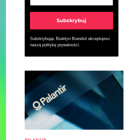
Subskrybując Biuletyn Brandsit akceptujesz
naszą
politykę prywatności
.
PALANTIR