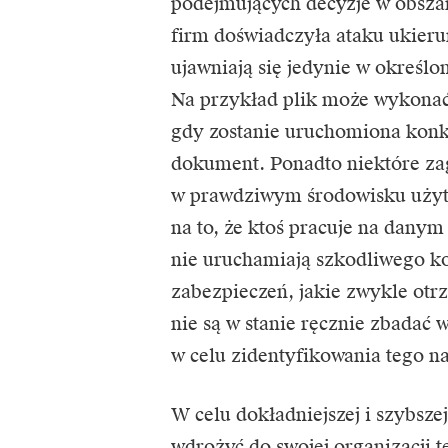
podejmujących decyzje w obsza
firm doświadczyła ataku ukier
ujawniają się jedynie w określo
Na przykład plik może wykonać 
gdy zostanie uruchomiona konkr
dokument. Ponadto niektóre zagr
w prawdziwym środowisku użytk
na to, że ktoś pracuje na dany
nie uruchamiają szkodliwego ko
zabezpieczeń, jakie zwykle otrz
nie są w stanie ręcznie zbadać 
w celu zidentyfikowania tego n
W celu dokładniejszej i szybsz
wdrożyć do swojej organizacji 