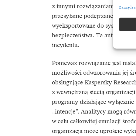
z innymi rozwiązaniami bezpie
Zarządza
przesyłanie podejrzanego pliku
wyeksportowane do systemu zar
bezpieczeństwa. Ta automatyzac
incydentu.
Ponieważ rozwiązanie jest insta
możliwości odwzorowania jej ś
obsługujące Kaspersky Researc
z wewnętrzną siecią organizacj
programy działające wyłącznie 
„intencje”. Analitycy mogą rów
w celu całkowitej emulacji śro
organizacja może uprościć wykr