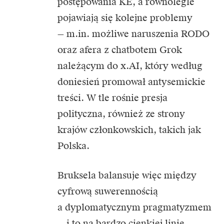
postępowania KE, a równolegle
pojawiają się kolejne problemy
— m.in. możliwe naruszenia RODO
oraz afera z chatbotem Grok
należącym do x.AI, który według
doniesień promował antysemickie
treści. W tle rośnie presja
polityczna, również ze strony
krajów członkowskich, takich jak
Polska.
Bruksela balansuje więc między
cyfrową suwerennością
a dyplomatycznym pragmatyzmem
— i to na bardzo cienkiej linie.