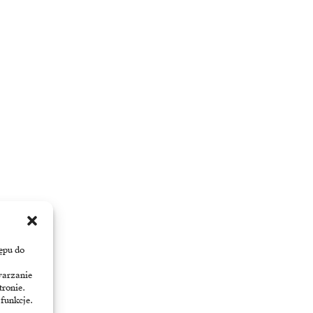
ępu do
warzanie
tronie.
 funkcje.