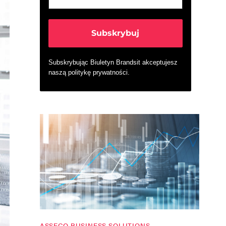
Subskrybując Biuletyn Brandsit akceptujesz
naszą
politykę prywatności
.
ASSECO BUSINESS SOLUTIONS