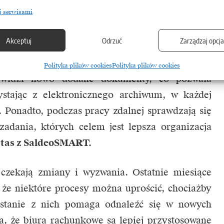
ie zapominają o nowoczesnych rozwiązaniach.
j serwisami
je już ważne dokumenty od klientów drogą
Akceptuj
Odrzuć
Zarządzaj opcj
pecjalne programy pozwalające na zgromadzenie
dające możliwość komunikacji na linii księgowy
Polityka plików cookies
Polityka plików cookies
 widzi nowo dodane dokumenty, co pozwala
stając z elektronicznego archiwum, w każdej
. Ponadto, podczas pracy zdalnej sprawdzają się
zadania, których celem jest lepsza organizacja
jtas z SaldeoSMART.
czekają zmiany i wyzwania. Ostatnie miesiące
 że niektóre procesy można uprościć, chociażby
ystanie z nich pomaga odnaleźć się w nowych
, że biura rachunkowe są lepiej przystosowane