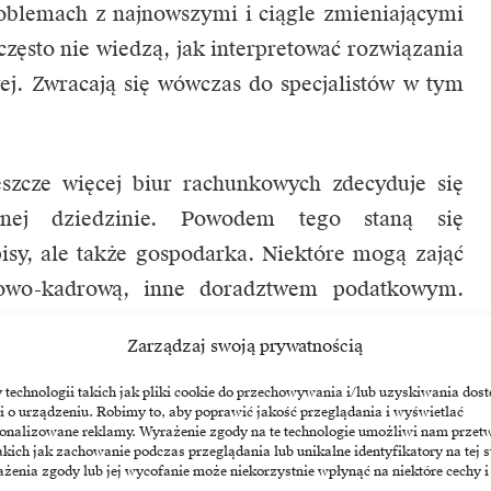
oblemach z najnowszymi i ciągle zmieniającymi
często nie wiedzą, jak interpretować rozwiązania
ej. Zwracają się wówczas do specjalistów w tym
szcze więcej biur rachunkowych zdecyduje się
tnej dziedzinie. Powodem tego staną się
isy, ale także gospodarka. Niektóre mogą zająć
acowo-kadrową, inne doradztwem podatkowym.
liwości z nowelizacjami ustaw oraz przepisami
Zarządzaj swoją prywatnością
nie liczba przedsiębiorców zainteresowanych
echnologii takich jak pliki cookie do przechowywania i/lub uzyskiwania dost
i o urządzeniu. Robimy to, aby poprawić jakość przeglądania i wyświetlać
sonalizowane reklamy. Wyrażenie zgody na te technologie umożliwi nam przet
akich jak zachowanie podczas przeglądania lub unikalne identyfikatory na tej s
ro kształtuje się kierunek, w którym podąży
żenia zgody lub jej wycofanie może niekorzystnie wpłynąć na niektóre cechy i