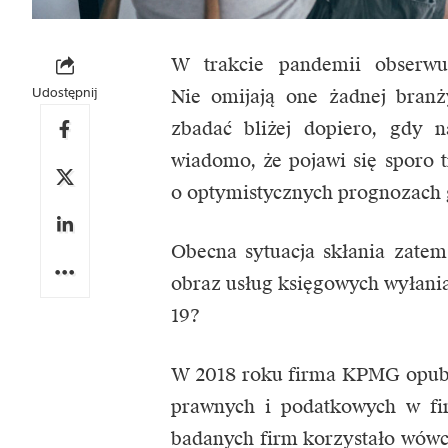
W trakcie pandemii obserwu
Udostępnij
Nie omijają one żadnej branż
zbadać bliżej dopiero, gdy n
wiadomo, że pojawi się sporo
o optymistycznych prognozach g
Obecna sytuacja skłania zate
obraz usług księgowych wyłania
19?
W 2018 roku firma KPMG opubl
prawnych i podatkowych w fi
badanych firm korzystało wówc