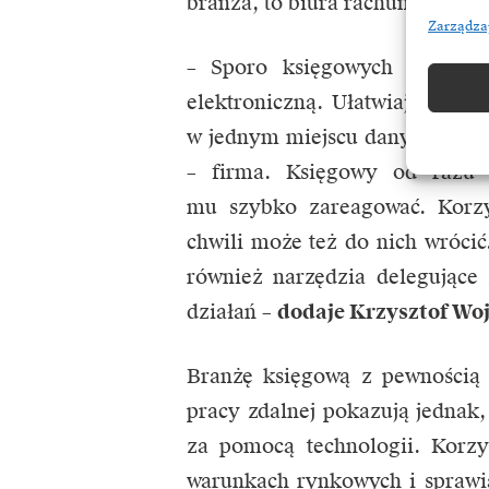
branża, to biura rachunkowe n
Zarządza
– Sporo księgowych otrzymu
elektroniczną. Ułatwiają to s
w jednym miejscu danych oraz 
– firma. Księgowy od razu
mu szybko zareagować. Korzy
chwili może też do nich wrócić
również narzędzia delegujące 
działań –
dodaje Krzysztof Wo
Branżę księgową z pewnością 
pracy zdalnej pokazują jednak,
za pomocą technologii. Korz
warunkach rynkowych i sprawia