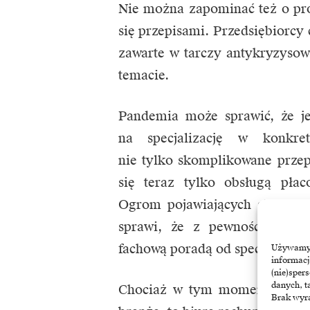
Nie można zapominać też o pr
się przepisami. Przedsiębiorcy 
zawarte w tarczy antykryzysow
temacie.
Pandemia może sprawić, że je
na specjalizację w konkre
nie tylko skomplikowane przep
się teraz tylko obsługą pł
Ogrom pojawiających się wątp
sprawi, że z pewnością wzroś
fachową poradą od specjalisty.
Używamy t
informacj
(nie)sper
danych, t
Chociaż w tym momencie dopie
Brak wyra