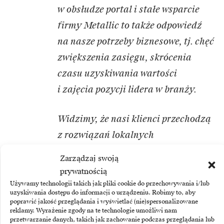
w obsłudze portal i stałe wsparcie
firmy Metallic to także odpowiedź
na nasze potrzeby biznesowe, tj. chęć
zwiększenia zasięgu, skrócenia
czasu uzyskiwania wartości
i zajęcia pozycji lidera w branży.
Widzimy, że nasi klienci przechodzą
z rozwiązań lokalnych
na hybrydowe i oparte o środowiska
Zarządzaj swoją
multicloud. Jest więc dla nich
prywatnością
kluczowe, by ich dane były
Używamy technologii takich jak pliki cookie do przechowywania i/lub
uzyskiwania dostępu do informacji o urządzeniu. Robimy to, aby
bezpieczne i by można było
poprawić jakość przeglądania i wyświetlać (nie)spersonalizowane
reklamy. Wyrażenie zgody na te technologie umożliwi nam
odzyskać je w razie ataku
przetwarzanie danych, takich jak zachowanie podczas przeglądania lub