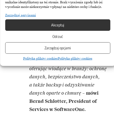
unikalne identyfikatory na tej stronie. Brak wyrażenia zgody lub jej
ransomware czy innych zagrożeń.
wycofanie może niekorzystnie wpłynąć na niektóre cechy i funkcje.
Nowe rozwiązania muszą także
Zarządzaj serwisami
adresować źródła takich zagrożeń
Akceptuj
i potrzebę uproszczenia systemów
zarządzania danymi, bez względu
Odrzuć
na ich lokalizację. SoftwareONE
Zarządzaj opcjami
i Metallic wspólnie pomagają
Polityka plików cookies
Polityka plików cookies
klientom mitygować ryzyka,
oferując wiodące w branży: ochronę
danych, bezpieczeństwo danych,
a także backup i odzyskiwanie
danych oparte o chmurę
–
mówi
Bernd Schlotter, President of
Services w SoftwareOne.