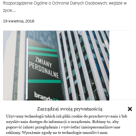
Rozporządzenie Ogólne o Ochronie Danych Osobowych, wejdzie w
życie.…
19 kwietnia, 2018
Business Intelligence
Zarządzaj swoją prywatnością
Przemysław Kucharzewski w NEWIND S.A.
Używamy technologii takich jak pliki cookie do przechowywania i/lub
uzyskiwania dostępu do informacji o urządzeniu. Robimy to, aby
Od lutego 2018 roku Przemysław Kucharzewski objął stanowisko
poprawić jakość przeglądania i wyświetlać (nie)spersonalizowane
reklamy. Wyrażenie zgody na te technologie umożliwi nam
Dyrektora Sektora Biznesowego odpowiedzialnego za ofertę do tej