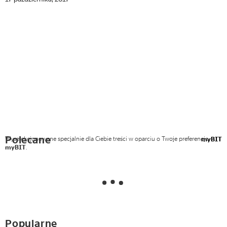
Polecane
Wyselekcjonowane specjalnie dla Ciebie treści w oparciu o Twoje preferencje
myBIT
myBIT
.
Popularne