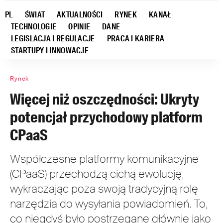
PL
ŚWIAT
AKTUALNOŚCI
RYNEK
KANAŁ
TECHNOLOGIE
OPINIE
DANE
LEGISLACJA I REGULACJE
PRACA I KARIERA
STARTUPY I INNOWACJE
Rynek
Więcej niż oszczędności: Ukryty
potencjał przychodowy platform
CPaaS
Współczesne platformy komunikacyjne
(CPaaS) przechodzą cichą ewolucję,
wykraczając poza swoją tradycyjną rolę
narzędzia do wysyłania powiadomień. To,
co niegdyś było postrzegane głównie jako