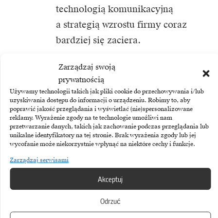
technologią komunikacyjną
a strategią wzrostu firmy coraz
bardziej się zaciera.
Zarządzaj swoją
W takim środowisku każda
prywatnością
interakcja z klientem staje się
Używamy technologii takich jak pliki cookie do przechowywania i/lub
potencjalną okazją
uzyskiwania dostępu do informacji o urządzeniu. Robimy to, aby
poprawić jakość przeglądania i wyświetlać (nie)spersonalizowane
nie tylko do przekazania
reklamy. Wyrażenie zgody na te technologie umożliwi nam
przetwarzanie danych, takich jak zachowanie podczas przeglądania lub
informacji, ale do budowania
unikalne identyfikatory na tej stronie. Brak wyrażenia zgody lub jej
wycofanie może niekorzystnie wpłynąć na niektóre cechy i funkcje.
wartości i wzmacniania relacji.
Zarządzaj serwisami
To właśnie ta perspektywa
redefiniuje dziś rolę i znaczenie
Akceptuj
komunikacji w cyfrowym
Odrzuć
ekosystemie biznesowym.