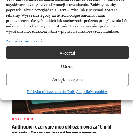
uzyskiwania dostępu do informacji o urządzeniu. Robimy to, aby
poprawić jakość przeglądania i wyświetlać (nie)spersonalizowane
reklamy. Wyrażenie zgody na te technologie umożliwi nam
przetwarzanie danych, takich jak zachowanie podczas przeglądania lub
unikalne identyfikatory na tej stronie. Brak wyrażenia zgody lub jej
wycofanie może niekorzystnie wpłynąć na niektóre cechy i funkcje.
ASSECO BUSINESS SOLUTIONS
Asseco Business Solutions: mocny wzrost zysku
Zarządzaj serwisami
i sprzedaży ERP
Akceptuj
Odrzuć
Zarządzaj opcjami
Polityka plików cookies
Polityka plików cookies
ANTHROPIC
Anthropic rezerwuje moc obliczeniową za 10 mld