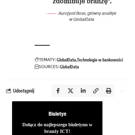
zdominuje branżę”.
Aurojyoti Bose, główny analityk
w GlobalData
TEMATY:
GlobalData
Technologia w bankowości
SOURCES:
GlobalData
Udostępnij
Biuletyn
Dołącz do najlepszego biuletynu w
branży ICT!