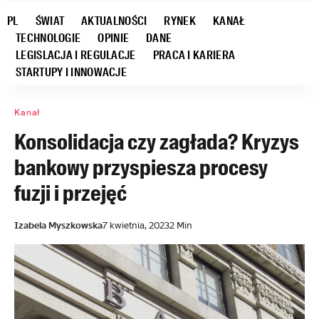
PL
ŚWIAT
AKTUALNOŚCI
RYNEK
KANAŁ
TECHNOLOGIE
OPINIE
DANE
LEGISLACJA I REGULACJE
PRACA I KARIERA
STARTUPY I INNOWACJE
Kanał
Konsolidacja czy zagłada? Kryzys
bankowy przyspiesza procesy
fuzji i przejęć
Izabela Myszkowska
7 kwietnia, 2023
2 Min