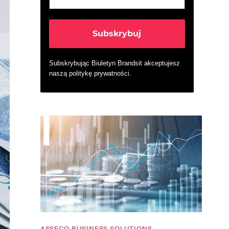
Subskrybując Biuletyn Brandsit akceptujesz
naszą
politykę prywatności
.
ASSECO BUSINESS SOLUTIONS