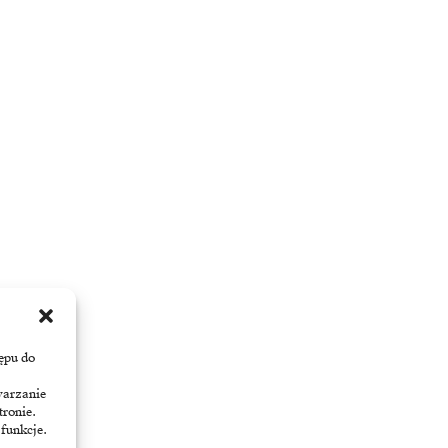
ępu do
warzanie
tronie.
 funkcje.