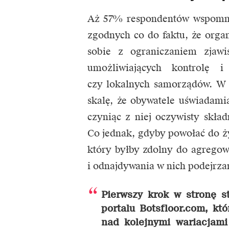
Aż 57% respondentów wspomnia
zgodnych co do faktu, że organ
sobie z ograniczaniem zjawi
umożliwiających kontrolę 
czy lokalnych samorządów. W 
skalę, że obywatele uświadamia
czyniąc z niej oczywisty skład
Co jednak, gdyby powołać do ży
który byłby zdolny do agregow
i odnajdywania w nich podejrz
Pierwszy krok w stronę st
portalu Botsfloor.com, kt
nad kolejnymi wariacjami