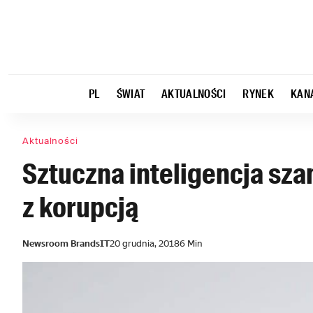
PL
ŚWIAT
AKTUALNOŚCI
RYNEK
KAN
Aktualności
Sztuczna inteligencja sza
z korupcją
Newsroom BrandsIT
20 grudnia, 2018
6 Min