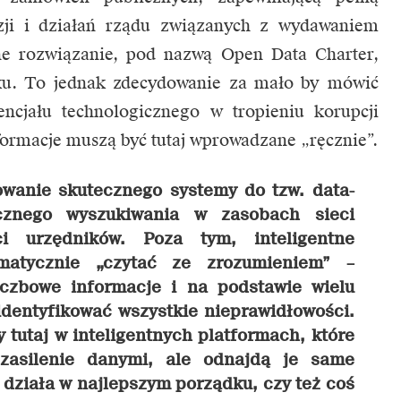
yzji i działań rządu związanych z wydawaniem
ne rozwiązanie, pod nazwą Open Data Charter,
ku. To jednak zdecydowanie za mało by mówić
ncjału technologicznego w tropieniu korupcji
formacje muszą być tutaj wprowadzane „ręcznie”.
owanie skutecznego systemy do tzw. data-
ycznego wyszukiwania w zasobach sieci
ci urzędników. Poza tym, inteligentne
matycznie „czytać ze zrozumieniem” –
iczbowe informacje i na podstawie wielu
dentyfikować wszystkie nieprawidłowości.
y tutaj w inteligentnych platformach, które
zasilenie danymi, ale odnajdą je same
o działa w najlepszym porządku, czy też coś