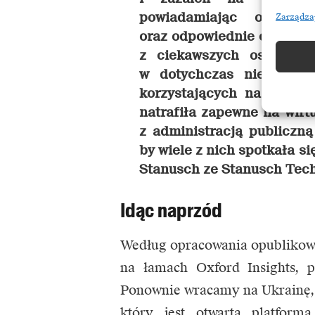
powiadamiając o przy
Zarządza
oraz odpowiednie organy. 
z ciekawszych ostatnimi
w dotychczas nieeksplor
korzystających na co dzi
natrafiła zapewne na wirt
z administracją publiczną
by wiele z nich spotkała s
Stanusch ze Stanusch Tech
Idąc naprzód
Według opracowania opublikowa
na łamach Oxford Insights, 
Ponownie wracamy na Ukrainę, 
który jest otwartą platform