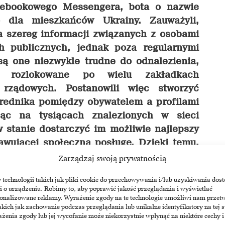
acebookowego Messengera, bota o nazwie
o dla mieszkańców Ukrainy. Zauważyli,
a szereg informacji związanych z osobami
h publicznych, jednak poza regularnymi
ą one niezwykle trudne do odnalezienia,
i rozlokowane po wielu zakładkach
 rządowych. Postanowili więc stworzyć
średnika pomiędzy obywatelem a profilami
jąc na tysiącach znalezionych w sieci
 stanie dostarczyć im możliwie najlepszy
awującej społeczną posługę. Dzięki temu,
 ma możliwość „prześwietlenia” pod kątem
Zarządzaj swoją prywatnością
ym finansów, nieruchomości czy papierów
echnologii takich jak pliki cookie do przechowywania i/lub uzyskiwania dost
wprowadzonego do bazy wiedzy chatbota
i o urządzeniu. Robimy to, aby poprawić jakość przeglądania i wyświetlać
 zadając pytania wirtualnemu rozmówcy.
sonalizowane reklamy. Wyrażenie zgody na te technologie umożliwi nam przet
akich jak zachowanie podczas przeglądania lub unikalne identyfikatory na tej s
tnie wysłucha również wszystkich skarg
żenia zgody lub jej wycofanie może niekorzystnie wpłynąć na niektóre cechy i
ność każdego z nich, automatycznie