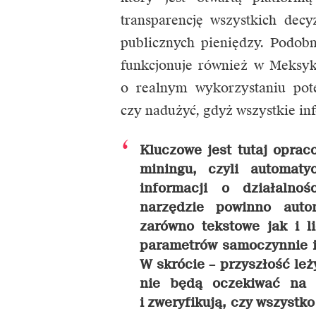
transparencję wszystkich dec
publicznych pieniędzy. Podob
funkcjonuje również w Meksy
o realnym wykorzystaniu pote
czy nadużyć, gdyż wszystkie in
Kluczowe jest tutaj oprac
miningu, czyli automat
informacji o działalnoś
narzędzie powinno auto
zarówno tekstowe jak i l
parametrów samoczynnie i
W skrócie – przyszłość leż
nie będą oczekiwać na 
i zweryfikują, czy wszystk