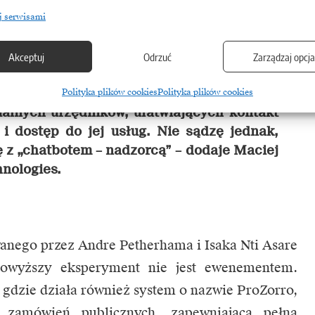
padkach łamania prawa dziennikarzy
j serwisami
Wszystko to z poziomu smartfona. To jeden
 czasy przykładów adaptacji chatbotów
Akceptuj
Odrzuć
Zarządzaj opcj
owanej przez nich strefie. Duża część
eń ze zdobyczy nowych technologii osób
Polityka plików cookies
Polityka plików cookies
ualnych urzędników, ułatwiających kontakt
 i dostęp do jej usług. Nie sądzę jednak,
ię z „chatbotem – nadzorcą” –
dodaje Maciej
nologies.
nego przez Andre Petherhama i Isaka Nti Asare
powyższy eksperyment nie jest ewenementem.
gdzie działa również system o nazwie ProZorro,
ą zamówień publicznych, zapewniającą pełną