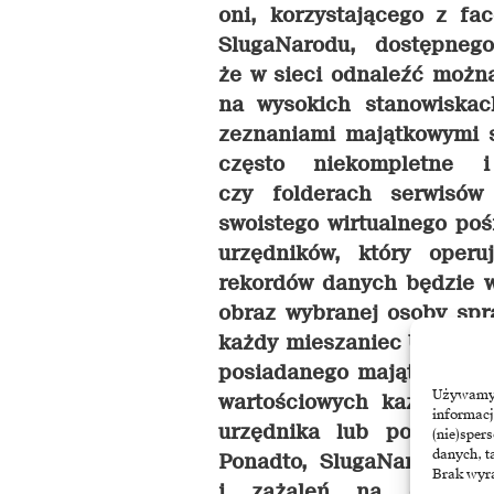
oni, korzystającego z f
SlugaNarodu, dostępneg
że w sieci odnaleźć możn
na wysokich stanowiskac
zeznaniami majątkowymi s
często niekompletne 
czy folderach serwisów
swoistego wirtualnego po
urzędników, który operu
rekordów danych będzie w
obraz wybranej osoby spr
każdy mieszaniec Ukrainy
posiadanego majątku, w t
Używamy t
wartościowych każdego 
informacj
urzędnika lub polityka,
(nie)sper
danych, t
Ponadto, SlugaNarodu chę
Brak wyra
i zażaleń na działal