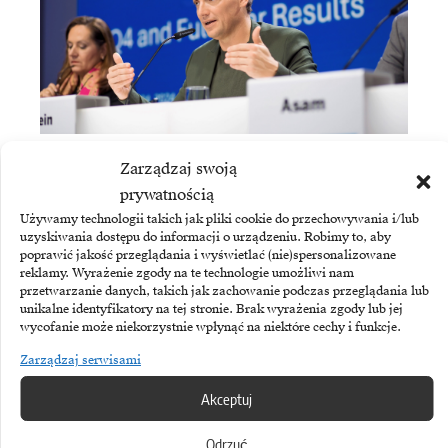
SAP
Zarządzaj swoją
„SAP działa pod presją”
prywatnością
Używamy technologii takich jak pliki cookie do przechowywania i/lub
uzyskiwania dostępu do informacji o urządzeniu. Robimy to, aby
poprawić jakość przeglądania i wyświetlać (nie)spersonalizowane
reklamy. Wyrażenie zgody na te technologie umożliwi nam
przetwarzanie danych, takich jak zachowanie podczas przeglądania lub
unikalne identyfikatory na tej stronie. Brak wyrażenia zgody lub jej
wycofanie może niekorzystnie wpłynąć na niektóre cechy i funkcje.
Zarządzaj serwisami
Akceptuj
PALANTIR
Odrzuć