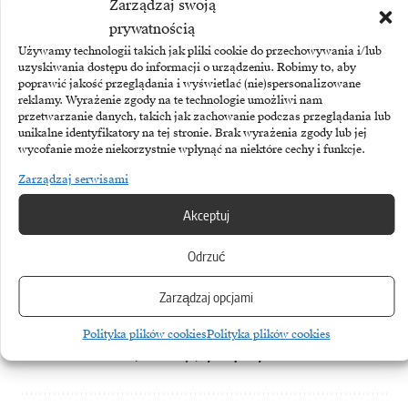
że nie ma żadnych
Zarządzaj swoją
utrudnień, które
prywatnością
uniemożliwiłyby zatrudniać
Używamy technologii takich jak pliki cookie do przechowywania i/lub
uzyskiwania dostępu do informacji o urządzeniu. Robimy to, aby
w ten sposób.
poprawić jakość przeglądania i wyświetlać (nie)spersonalizowane
A przetestowane teraz
reklamy. Wyrażenie zgody na te technologie umożliwi nam
przetwarzanie danych, takich jak zachowanie podczas przeglądania lub
rozwiązania, mogą stać się
unikalne identyfikatory na tej stronie. Brak wyrażenia zgody lub jej
codziennością. –
wycofanie może niekorzystnie wpłynąć na niektóre cechy i funkcje.
podsumowuje Aleksandra
Zarządzaj serwisami
Kubicka, HR Business
Akceptuj
Partner w No Fluff Jobs
Odrzuć
Zarządzaj opcjami
TEMATY:
Branża IT
Komunikacja
No Fluff Jobs
Polityka plików cookies
Polityka plików cookies
Praca
Rekrutacja
Rynek pracy