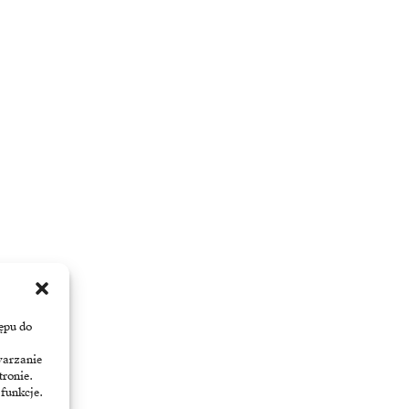
ępu do
warzanie
tronie.
 funkcje.