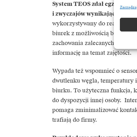
System TEOS zdał egzamin w o
Zarządza
i zwyczajów wynikających z re
wykorzystywany do realizacji z
biurek z możliwością blokowani
zachowania zalecanych odległo
informację na temat zajętości.
Wypada też wspomnieć o sensora
dwutlenku węgla, temperatury i
biurku. To użyteczna funkcja, 
do dyspozycji innej osoby. In
pomaga zminimalizować kontak
trafiają do firmy.