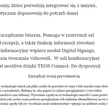
temy, które pozwalają integrować się z innymi,
astycznie dopasowują do potrzeb danej
rządzanie biurem. Pomaga w rezerwacji sal
recepcji, a także funkcję informacji zwrotnej
informacyjny wspiera moduł Digital Signage,
stem tworzenia videowall. W sali konferencyjnej
t możliwa dzięki TEOS Connect. Do dyspozycji
em sterowania oraz podgląd tego co dzieje się
Zarządzaj swoją prywatnością
iurek jest możliwa z poziomu aplikacji mobilnej
echnologii takich jak pliki cookie do przechowywania i/lub uzyskiwania dost
acownik może wyszukać biurko i zrobić
i o urządzeniu. Robimy to, aby poprawić jakość przeglądania i wyświetlać
sonalizowane reklamy. Wyrażenie zgody na te technologie umożliwi nam przet
akich jak zachowanie podczas przeglądania lub unikalne identyfikatory na tej s
żenia zgody lub jej wycofanie może niekorzystnie wpłynąć na niektóre cechy i