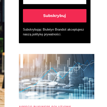
Subskrybując Biuletyn Brandsit akceptujesz
naszą
politykę prywatności
.
ASSECO BUSINESS SOLUTIONS