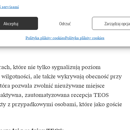
bliczu zmieniających się warunków
j serwisami
żimu sanitarnego.
Może być efektywnie
aleceń sanitarnych. Przykładem są tu rezerwacje
Akceptuj
Odrzuć
Zarządzaj opcj
a miejsc w pobliżu w związku z koniecznością
Polityka plików cookies
Polityka plików cookies
ści. Osoba zarządzająca pracownikami ma pełną
ch, które nie tylko sygnalizują poziom
 wilgotności, ale także wykrywają obecność przy
która pozwala zwolnić nieużywane miejsce
teraktywna, zautomatyzowana recepcja TEOS
ty z przypadkowymi osobami, które jako goście