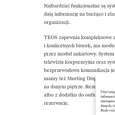
Najbardziej funkcjonalne są sys
dają informację na bieżąco i el
organizacji.
TEOS zapewnia kompleksowe za
i konkretnych biurek, ma moduł 
przez moduł ankietowy. System 
telewizja korporacyjna oraz sy
bezprzewodowa komunikacja jes
mamy też Meeting Display, syst
na danym piętrze. Rezerwacja b
Używamy t
albo z dodatku do outlooka. Pr
informacj
(nie)sper
rezerwacje.
danych, t
Brak wyra