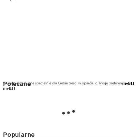
Polecane
Wyselekcjonowane specjalnie dla Ciebie treści w oparciu o Twoje preferencje
myBIT
myBIT
.
Popularne