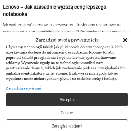
Lenovo – Jak uzasadnić wyższą cenę lepszego
notebooka
Jak wytłumaczyć klientowi biznesowemu, że slogany reklamowe to
ostatnia rzecz, którą powinien się kierować? Odpowiedzi na te pytania…
Zarządzaj swoją prywatnością
17 października, 2017
Używamy technologii takich jak pliki cookie do przechowywania i/lub
uzyskiwania dostępu do informacji o urządzeniu. Robimy to, aby
poprawić jakość przeglądania i wyświetlać (nie)spersonalizowane
reklamy. Wyrażenie zgody na te technologie umożliwi nam
przetwarzanie danych, takich jak zachowanie podczas przeglądania lub
unikalne identyfikatory na tej stronie. Brak wyrażenia zgody lub jej
wycofanie może niekorzystnie wpłynąć na niektóre cechy i funkcje.
Zarządzaj serwisami
Akceptuj
Odrzuć
Action SA
Zarządzaj opcjami